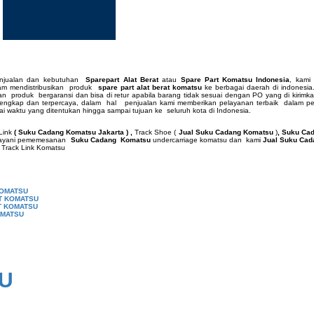
enjualan dan kebutuhan
Sparepart Alat Berat
atau
Spare Part Komatsu Indonesia
, kami
lam mendistribusikan produk
spare part alat berat komatsu
ke berbagai daerah di indonesia
 produk bergaransi dan bisa di retur apabila barang tidak sesuai dengan PO yang di kirimka
lengkap dan terpercaya, dalam hal penjualan kami memberikan pelayanan terbaik dalam p
i waktu yang ditentukan hingga sampai tujuan ke seluruh kota di Indonesia.
Link
( Suku Cadang Komatsu Jakarta ) ,
Track Shoe (
Jual Suku Cadang Komatsu
)
, Suku Cad
ayani pememesanan
Suku Cadang Komatsu
undercarriage komatsu dan kami
Jual Suku
Cad
 Track Link Komatsu
KOMATSU
AT KOMATSU
T KOMATSU
OMATSU
U