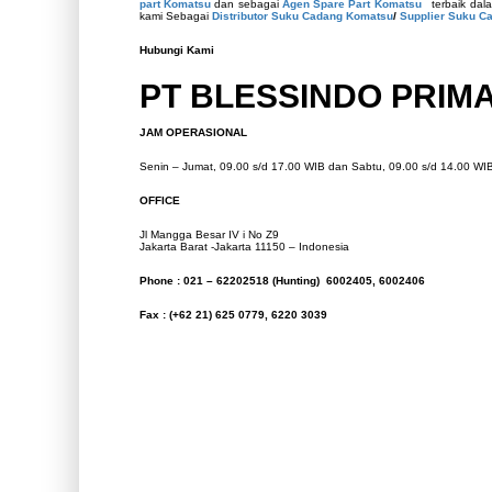
part Komatsu
dan sebagai
Agen Spare Part Komatsu
terbaik dal
kami Sebagai
Distributor Suku Cadang Komatsu
/
Supplier Suku C
Hubungi Kami
PT BLESSINDO PRIM
JAM OPERASIONAL
Senin – Jumat, 09.00 s/d 17.00 WIB dan Sabtu, 09.00 s/d 14.00 WI
OFFICE
Jl Mangga Besar IV i No Z9
Jakarta Barat -Jakarta 11150 – Indonesia
Phone : 021 – 62202518 (Hunting)
6002405, 6002406
Fax : (+62 21) 625 0779, 6220 3039