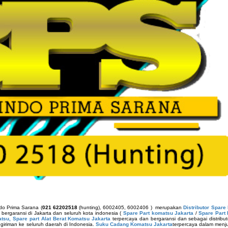
ndo Prima Sarana (
021 62202518
(hunting), 6002405, 6002406 ) merupakan
Distributor Spare 
 bergaransi di Jakarta dan seluruh kota indonesia (
Spare Part komatsu Jakarta
/
Spare Part
su, Spare part Alat Berat Komatsu Jakarta
terpercaya dan bergaransi dan sebagai distribu
iriman ke seluruh daerah di Indonesia.
Suku Cadang Komatsu Jakarta
terpercaya dalam menj