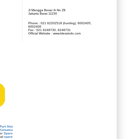
Jl Mangga Besar 4i No Z9
Jakarta Barat 11150
Phone : 021 62202518 (hunting), 6002405,
6002406
Fax : 021 6248730, 6248731
Official Website : www.blessindo.com
Part Alat
 Komatsu
tor
Spare
ual
spare