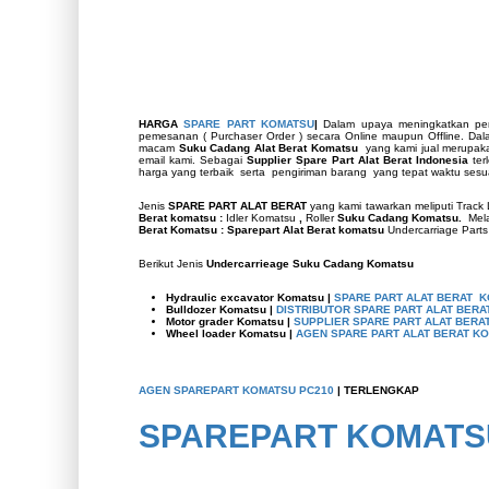
HARGA
SPARE PART KOMATSU
|
Dalam upaya meningkatkan p
pemesanan ( Purchaser Order ) secara Online maupun Offline. Da
macam
Suku Cadang Alat Berat Komatsu
yang kami jual merupakan
email kami. Sebagai
Supplier Spare Part Alat Berat Indonesia
ter
harga yang terbaik serta pengiriman barang yang tepat waktu sesua
Jenis
SPARE PART ALAT BERAT
yang kami tawarkan meliputi Track 
Berat komatsu :
Idler Komatsu
,
Roller
Suku Cadang Komatsu.
Mel
Berat Komatsu : Sparepart Alat Berat komatsu
Undercarriage Parts
Berikut Jenis
Undercarrieage Suku Cadang Komatsu
Hydraulic excavator Komatsu |
SPARE PART ALAT BERAT 
Bulldozer
Komatsu |
DISTRIBUTOR SPARE PART ALAT BER
Motor grader
Komatsu |
SUPPLIER SPARE PART ALAT BERA
Wheel loader
Komatsu |
AGEN SPARE PART ALAT BERAT K
AGEN SPAREPART KOMATSU PC210
| TERLENGKAP
SPAREPART KOMATS