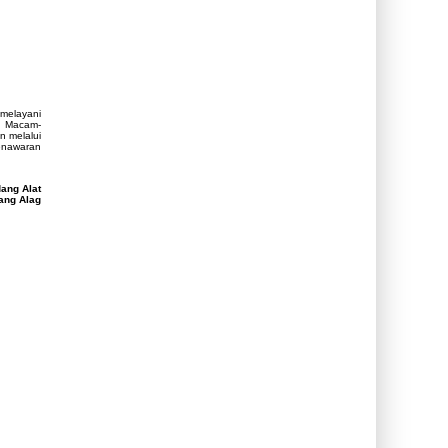
 melayani
. Macam-
n melalui
enawaran
ang Alat
ang Alag