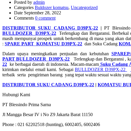
Posted by
admin
Categories
Buldozer komatsu
,
Uncategorized
Date
September 28, 2022
Comments
0 comment
DISTRIBUTOR SUKU CADANG D39PX-22
|
PT Blessind
BULLDOZER D39PX-22
Terlengkap dan Bergaransi. Berbekal d
masih mempunyai prospek untuk berkembang di masa yang akan datan
:
SPARE PART KOMATSU D39PX-22
dan Suku Cadang
KOMA
Dalam upaya meningkatkan penjualan dan kebutuhan
SPARE
PART BULLDOZER D39PX-22
Terlengkap dan Bergaransi , k
22
ke berbagai daerah di indonesia. Macam-macam
Suku Cadang A
kirimkan melalui email kami. Sebagai
BULLDOZER D39PX-22
terbaik serta pengiriman barang yang tepat waktu sesuai waktu yang 
DISTRIBUTOR SUKU CADANG D39PX-22
|
KOMATSU BUL
Hubungi Kami
PT Blessindo Prima Sarna
Jl Mangga Besar IV i No Z9 Jakarta Barat 11150
Phone : 021 62202518 (hunting), 6002405, 6002406