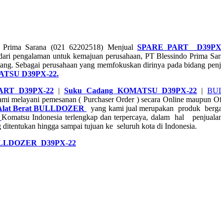
o Prima Sarana (021 62202518) Menjual
SPARE PART D39PX
ari pengalaman untuk kemajuan perusahaan, PT Blessindo Prima Sarana
g. Sebagai perusahaan yang memfokuskan dirinya pada bidang penjual
TSU D39PX-22.
PART
D39PX-22
|
Suku Cadang KOMATSU D39PX-22
|
BU
ami melayani pemesanan ( Purchaser Order ) secara Online maupun O
lat Berat
BULLDOZER
yang kami jual merupakan produk bergaran
Komatsu Indonesia terlengkap dan terpercaya, dalam hal penjual
ditentukan hingga sampai tujuan ke seluruh kota di Indonesia.
LDOZER D39PX-22