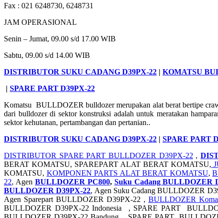
Fax : 021 6248730, 6248731
JAM OPERASIONAL
Senin – Jumat, 09.00 s/d 17.00 WIB
Sabtu, 09.00 s/d 14.00 WIB
DISTRIBUTOR SUKU CADANG D39PX-22
|
KOMATSU BUL
|
SPARE PART D39PX-22
Komatsu BULLDOZER bulldozer merupakan alat berat bertipe crawler 
dari bulldozer di sektor konstruksi adalah untuk meratakan hampar
sektor kehutanan, pertambangan dan pertanian..
DISTRIBUTOR SUKU CADANG D39PX-22
|
SPARE PART D
DISTRIBUTOR SPARE PART BULLDOZER D39PX-22
,
DIS
BERAT KOMATSU, SPAREPART ALAT BERAT KOMATSU,
J
KOMATSU,
KOMPONEN PARTS ALAT BERAT KOMATSU
,
B
22
, Agen
BULLDOZER PC800
,
Suku Cadang BULLDOZER 
BULLDOZER D39PX-22
, Agen Suku Cadang BULLDOZER D3
Agen Sparepart BULLDOZER D39PX-22 ,
BULLDOZER Komat
BULLDOZER D39PX-22 Indonesia , SPARE PART BULLDOZ
BULLDOZER D39PX-22 Bandung, , SPARE PART BULLDOZE