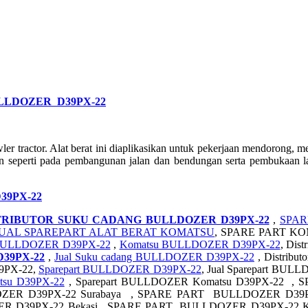
LDOZER D39PX-22
tractor. Alat berat ini diaplikasikan untuk pekerjaan mendorong, m
an seperti pada pembangunan jalan dan bendungan serta pembukaan laha
39PX-22
TRIBUTOR SUKU CADANG BULLDOZER D39PX-22
,
SPAR
UAL SPAREPART ALAT BERAT KOMATSU
, SPARE PART K
ULLDOZER D39PX-22
,
Komatsu BULLDOZER D39PX-22
, Dis
D39PX-22
,
Jual Suku cadang BULLDOZER D39PX-22
, Distrib
9PX-22,
Sparepart BULLDOZER D39PX-22
, Jual Sparepart BU
su D39PX-22
, Sparepart BULLDOZER Komatsu D39PX-22 ,
ER D39PX-22 Surabaya , SPARE PART BULLDOZER D39PX
R D39PX-22 Bekasi , SPARE PART BULLDOZER D39PX-22 K