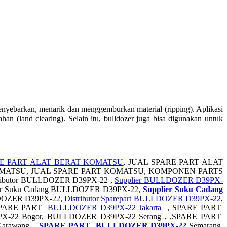
enyebarkan, menarik dan menggemburkan material (ripping). Aplikasi
n (land clearing). Selain itu, bulldozer juga bisa digunakan untuk
E PART ALAT BERAT KOMATSU
, JUAL SPARE PART ALAT
OMATSU, JUAL SPARE PART KOMATSU, KOMPONEN PARTS
tributor BULLDOZER D39PX-22 ,
Supplier BULLDOZER D39PX-
utor Suku Cadang BULLDOZER D39PX-22,
Supplier Suku Cadang
LLDOZER D39PX-22,
Distributor Sparepart BULLDOZER D39PX-22
,
 SPARE PART
BULLDOZER D39PX-22 Jakarta
, SPARE PART
-22 Bogor, BULLDOZER D39PX-22 Serang , ,SPARE PART
arawang ,
SPARE PART BULLDOZER D39PX-22
Semarang,