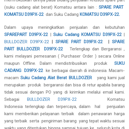
memfokuskan dirinya pada bidang penjualan Khusus spare part
(suku cadang alat berat) Komatsu antara lain :
SPARE PART
KOMATSU D39PX-22
dan Suku Cadang
KOMATSU D39PX-22.
Dalam upaya meningkatkan penjualan dan kebutuhan
SPAREPART
D39PX-22
|
Suku Cadang KOMATSU D39PX-22
|
BULLDOZER D39PX-22
|
SPARE PART D39PX-22
|
SPARE
PART BULLDOZER D39PX-22
Terlengkap dan Bergaransi ,
kami melayani pemesanan ( Purchaser Order ) secara Online
maupun Offline. Dalam mendistribusikan produk
SUKU
CADANG D39PX-22
ke berbagai daerah di indonesia. Macam-
macam
Suku Cadang Alat Berat
BULLDOZER
yang kami jual
merupakan produk bergaransi dan bisa di retur apabila barang
tidak sesuai dengan PO yang di kirimkan melalui email kami.
Sebagai
BULLDOZER D39PX-22
Komatsu
Indonesia terlengkap dan terpercaya, dalam hal penjualan
kami memberikan pelayanan terbaik dalam penawaran harga
yang terbaik serta pengiriman barang yang tepat waktu sesuai
waktu yang ditentukan hingga sampai tujuan ke seluruh kota di