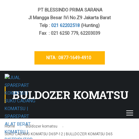
PT BLESSINDO PRIMA SARANA
Jl Mangga Besar IVi No.Z9 Jakarta Barat
Telp :
021 62202518
(Hunting)
Fax : 021 6250 779, 62203039
NITA : 0877-1649-4910
BULDOZER KOMATSU
Home
Buldozer komatsu
SUKU CADANG KOMATSU D65P-12 | BULLDOZER KOMATSU D65