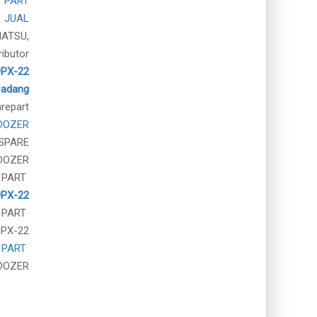
 PART
JUAL
MATSU,
ributor
9PX-22
Cadang
repart
DOZER
SPARE
DOZER
 PART
PX-22
 PART
9PX-22
 PART
DOZER