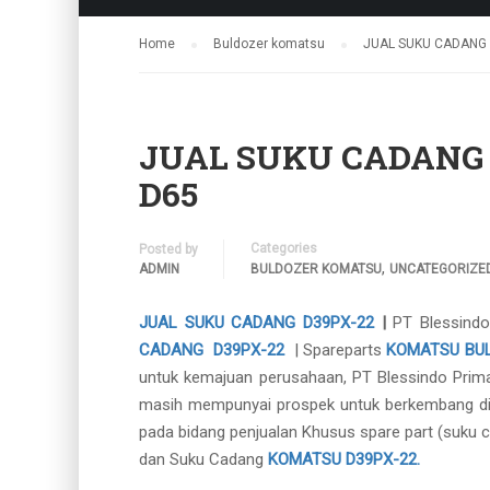
Home
Buldozer komatsu
JUAL SUKU CADANG 
JUAL SUKU CADANG 
D65
Categories
Posted by
,
ADMIN
BULDOZER KOMATSU
UNCATEGORIZE
JUAL SUKU CADANG D39PX-22
|
PT Blessind
CADANG D39PX-22
| Spareparts
KOMATSU BU
untuk kemajuan perusahaan, PT Blessindo Prima 
masih mempunyai prospek untuk berkembang di
pada bidang penjualan Khusus spare part (suku c
dan Suku Cadang
KOMATSU D39PX-22.