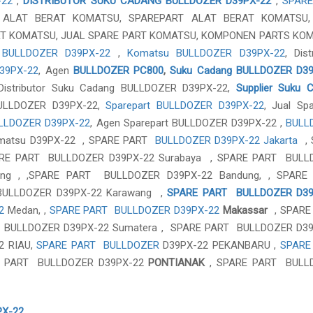
-22
,
DISTRIBUTOR SUKU CADANG BULLDOZER D39PX-22
,
SPARE
 ALAT BERAT KOMATSU, SPAREPART ALAT BERAT KOMATSU,
RT KOMATSU, JUAL SPARE PART KOMATSU, KOMPONEN PARTS KO
,
BULLDOZER D39PX-22
,
Komatsu BULLDOZER D39PX-22
, Dist
D39PX-22
, Agen
BULLDOZER PC800
,
Suku Cadang BULLDOZER D3
Distributor Suku Cadang BULLDOZER D39PX-22,
Supplier Suku 
BULLDOZER D39PX-22,
Sparepart BULLDOZER D39PX-22
, Jual Spa
BULLDOZER D39PX-22
, Agen Sparepart BULLDOZER D39PX-22 ,
BULL
omatsu D39PX-22 , SPARE PART
BULLDOZER D39PX-22 Jakarta
, 
ARE PART BULLDOZER D39PX-22 Surabaya , SPARE PART BULL
ang , ,SPARE PART BULLDOZER D39PX-22 Bandung, , SPARE
 BULLDOZER D39PX-22 Karawang ,
SPARE PART BULLDOZER D39
2
Medan, ,
SPARE PART BULLDOZER D39PX-22
Makassar
, SPARE
T BULLDOZER D39PX-22 Sumatera , SPARE PART BULLDOZER D3
2 RIAU,
SPARE PART BULLDOZER
D39PX-22 PEKANBARU ,
SPARE
E PART BULLDOZER D39PX-22
PONTIANAK
, SPARE PART BULL
X-22