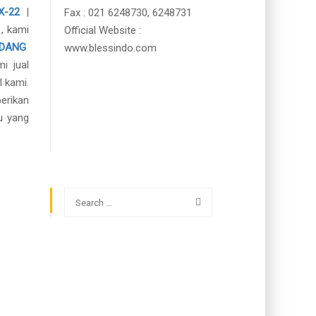
X-22
|
Fax : 021 6248730, 6248731
, kami
Official Website :
ADANG
www.blessindo.com
 jual
l kami.
erikan
u yang