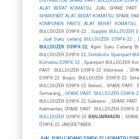
DISTRIBUTOR SPARE PART BULLDOZER D39PX
ALAT BERAT KOMATSU
, JUAL SPARE PART
SPAREPART ALAT BERAT KOMATSU
, SPARE PA
KOMPONEN PARTS ALAT BERAT KOMATSU
BULLDOZER D39PX-22 ,
Supplier BULLDOZER 
,
Jual Suku cadang BULLDOZER D39PX-22
, 
BULLDOZER D39PX-22
, Agen Suku Cadang 
BULLDOZER D39PX-22,
Distributor Sparepart 
Komatsu D39PX-22
, Sparepart BULLDOZER K
PART BULLDOZER D39PX-22 Indonesia , SP
D39PX-22 Bogor, BULLDOZER D39PX-22 Ser
BULLDOZER D39PX-22 Bekasi , SPARE PART
Semarang, ,
SPARE PART BULLDOZER D39PX-2
BULLDOZER D39PX-22 Sulawesi , SPARE PAR
Kalimantan, SPARE PART BULLDOZER D39PX-2
BULLDOZER
D39PX-22
BANJARMASIN
, SPAR
D39PX-22 JABODETABEK.
JUAL SUKU CADANG D39PX-22
|
KOMATSU D39P