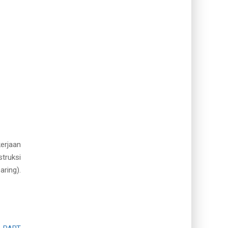
erjaan
truksi
ring).