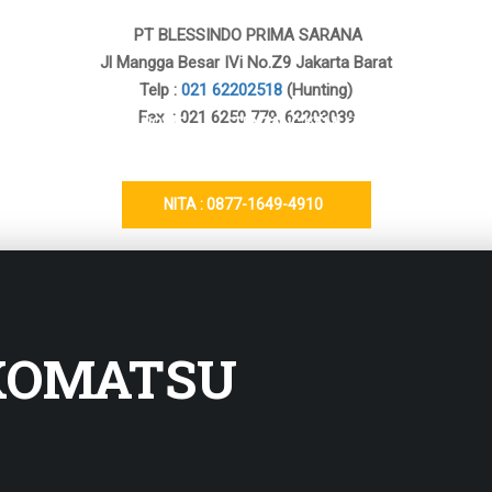
PT BLESSINDO PRIMA SARANA
Jl Mangga Besar IVi No.Z9 Jakarta Barat
Telp :
021 62202518
(Hunting)
Fax : 021 6250 779, 62203039
HOME
TENTANG KAMI
PRODUK
NITA : 0877-1649-4910
KOMATSU