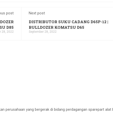
ous post
Next post
LDOZER
DISTRIBUTOR SUKU CADANG D65P-12 |
SU D85
BULLDOZER KOMATSU D65
 28, 2022
September 28, 2022
erusahaan yang bergerak di bidang perdagangan sparepart alat 