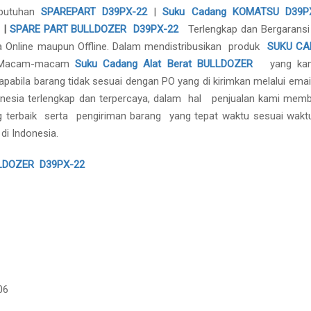
ebutuhan
SPAREPART
D39PX-22
|
Suku Cadang KOMATSU D39P
|
SPARE PART BULLDOZER D39PX-22
Terlengkap dan Bergaransi 
a Online maupun Offline. Dalam mendistribusikan produk
SUKU C
. Macam-macam
Suku Cadang Alat Berat
BULLDOZER
yang kami
pabila barang tidak sesuai dengan PO yang di kirimkan melalui emai
nesia terlengkap dan terpercaya, dalam hal penjualan kami memb
g terbaik serta pengiriman barang yang tepat waktu sesuai wakt
di Indonesia.
LDOZER D39PX-22
06