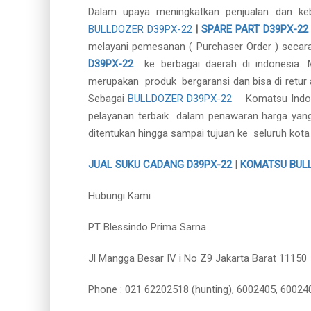
Dalam upaya meningkatkan penjualan dan k
BULLDOZER D39PX-22
|
SPARE PART D39PX-22
melayani pemesanan ( Purchaser Order ) secar
D39PX-22
ke berbagai daerah di indonesia
merupakan produk bergaransi dan bisa di retur a
Sebagai
BULLDOZER D39PX-22
Komatsu Indo
pelayanan terbaik dalam penawaran harga yan
ditentukan hingga sampai tujuan ke seluruh kota 
JUAL SUKU CADANG D39PX-22
|
KOMATSU BUL
Hubungi Kami
PT Blessindo Prima Sarna
Jl Mangga Besar IV i No Z9 Jakarta Barat 11150
Phone : 021 62202518 (hunting), 6002405, 60024