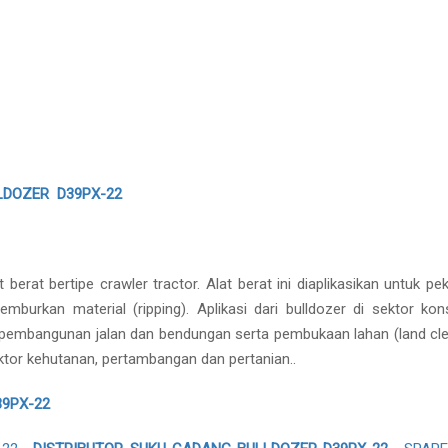
LDOZER D39PX-22
at bertipe crawler tractor. Alat berat ini diaplikasikan untuk pek
rkan material (ripping). Aplikasi dari bulldozer di sektor kons
pembangunan jalan dan bendungan serta pembukaan lahan (land clea
sektor kehutanan, pertambangan dan pertanian..
39PX-22