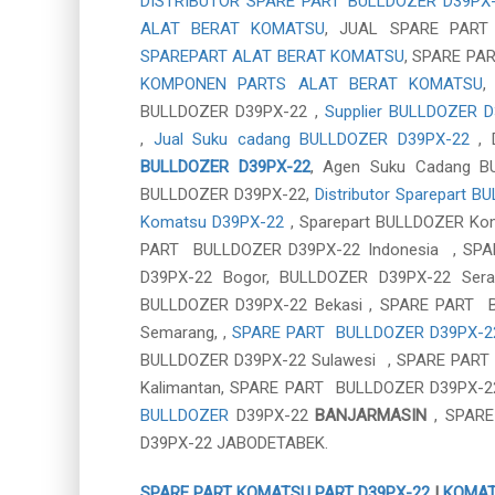
DISTRIBUTOR SPARE PART BULLDOZER D39PX
ALAT BERAT KOMATSU
, JUAL SPARE PART
SPAREPART ALAT BERAT KOMATSU
, SPARE PA
KOMPONEN PARTS ALAT BERAT KOMATSU
BULLDOZER D39PX-22 ,
Supplier BULLDOZER 
,
Jual Suku cadang BULLDOZER D39PX-22
, 
BULLDOZER D39PX-22
, Agen Suku Cadang 
BULLDOZER D39PX-22,
Distributor Sparepart 
Komatsu D39PX-22
, Sparepart BULLDOZER K
PART BULLDOZER D39PX-22 Indonesia , SP
D39PX-22 Bogor, BULLDOZER D39PX-22 Ser
BULLDOZER D39PX-22 Bekasi , SPARE PART
Semarang, ,
SPARE PART BULLDOZER D39PX-2
BULLDOZER D39PX-22 Sulawesi , SPARE PAR
Kalimantan, SPARE PART BULLDOZER D39PX-2
BULLDOZER
D39PX-22
BANJARMASIN
, SPAR
D39PX-22 JABODETABEK.
SPARE PART KOMATSU PART D39PX-22
|
KOMAT