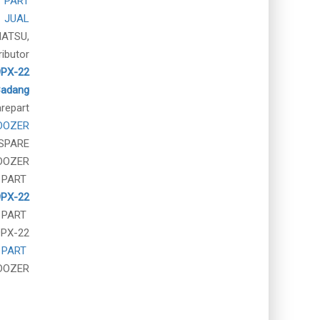
 PART
JUAL
MATSU,
ributor
9PX-22
Cadang
repart
DOZER
SPARE
DOZER
 PART
PX-22
 PART
9PX-22
 PART
DOZER