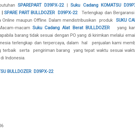
ebutuhan
SPAREPART
D39PX-22
|
Suku Cadang KOMATSU D39P
|
SPARE PART BULLDOZER D39PX-22
Terlengkap dan Bergaransi 
a Online maupun Offline. Dalam mendistribusikan produk
SUKU C
. Macam-macam
Suku Cadang Alat Berat
BULLDOZER
yang kami
pabila barang tidak sesuai dengan PO yang di kirimkan melalui emai
nesia terlengkap dan terpercaya, dalam hal penjualan kami memb
g terbaik serta pengiriman barang yang tepat waktu sesuai wakt
di Indonesia.
SU BULLDOZER D39PX-22
06