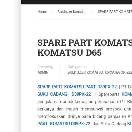
Home
Buldozer komatsu
SPARE PART KOMATS
SPARE PART KOMATSU
KOMATSU D65
Categories
Posted by
,
ADMIN
BULDOZER KOMATSU
UNCATEGORIZE
SPARE PART KOMATSU PART D39PX-22
|
PT B
SUKU CADANG D39PX-22
| Spareparts
KOM
pengalaman untuk kemajuan perusahaan, PT Bles
berkarya dan masih mempunyai prospek unt
memfokuskan dirinya pada bidang penjualan Kh
PART KOMATSU D39PX-22
dan Suku Cadang
K