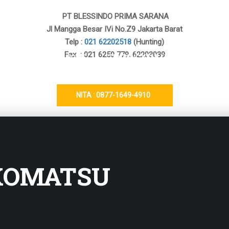
PT BLESSINDO PRIMA SARANA
Jl Mangga Besar IVi No.Z9 Jakarta Barat
Telp :
021 62202518
(Hunting)
Fax : 021 6250 779, 62203039
HOME
TENTANG KAMI
PRODUK
NITA : 0877-1649-4910
KOMATSU