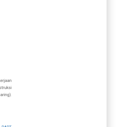
erjaan
truksi
ring).