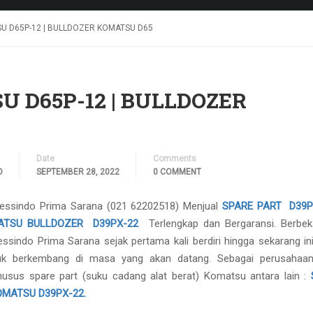
U D65P-12 | BULLDOZER KOMATSU D65
 D65P-12 | BULLDOZER
Date
Comments
D
SEPTEMBER 28, 2022
0 COMMENT
lessindo Prima Sarana (021 62202518) Menjual
SPARE PART D39P
ATSU BULLDOZER D39PX-22
Terlengkap dan Bergaransi. Berbeka
sindo Prima Sarana sejak pertama kali berdiri hingga sekarang ini
uk berkembang di masa yang akan datang. Sebagai perusahaa
usus spare part (suku cadang alat berat) Komatsu antara lain :
OMATSU D39PX-22.