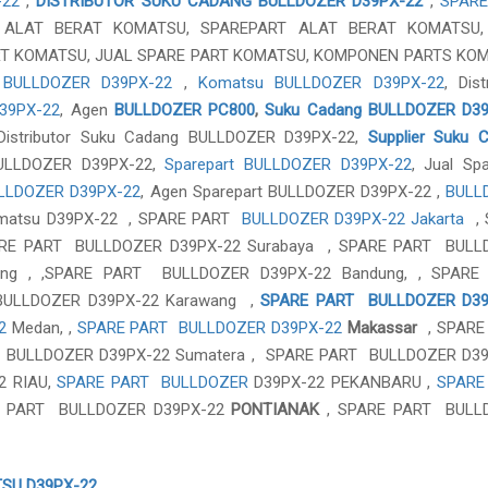
-22
,
DISTRIBUTOR SUKU CADANG BULLDOZER D39PX-22
,
SPARE
 ALAT BERAT KOMATSU, SPAREPART ALAT BERAT KOMATSU,
RT KOMATSU, JUAL SPARE PART KOMATSU, KOMPONEN PARTS KO
,
BULLDOZER D39PX-22
,
Komatsu BULLDOZER D39PX-22
, Dist
D39PX-22
, Agen
BULLDOZER PC800
,
Suku Cadang BULLDOZER D3
Distributor Suku Cadang BULLDOZER D39PX-22,
Supplier Suku 
BULLDOZER D39PX-22,
Sparepart BULLDOZER D39PX-22
, Jual Spa
BULLDOZER D39PX-22
, Agen Sparepart BULLDOZER D39PX-22 ,
BULL
omatsu D39PX-22 , SPARE PART
BULLDOZER D39PX-22 Jakarta
, 
ARE PART BULLDOZER D39PX-22 Surabaya , SPARE PART BULL
ang , ,SPARE PART BULLDOZER D39PX-22 Bandung, , SPARE
 BULLDOZER D39PX-22 Karawang ,
SPARE PART BULLDOZER D39
2
Medan, ,
SPARE PART BULLDOZER D39PX-22
Makassar
, SPARE
T BULLDOZER D39PX-22 Sumatera , SPARE PART BULLDOZER D3
2 RIAU,
SPARE PART BULLDOZER
D39PX-22 PEKANBARU ,
SPARE
E PART BULLDOZER D39PX-22
PONTIANAK
, SPARE PART BULL
SU D39PX-22