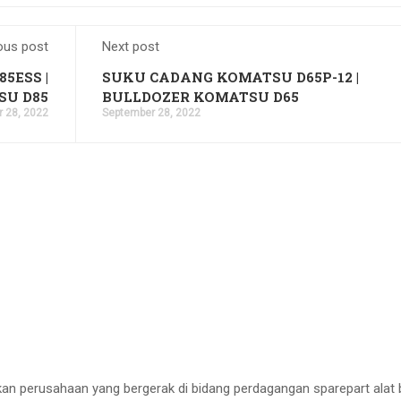
ous post
Next post
5ESS |
SUKU CADANG KOMATSU D65P-12 |
SU D85
BULLDOZER KOMATSU D65
 28, 2022
September 28, 2022
erusahaan yang bergerak di bidang perdagangan sparepart alat 