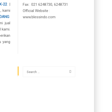
X-22
|
Fax : 021 6248730, 6248731
, kami
Official Website :
ADANG
www.blessindo.com
 jual
l kami.
erikan
u yang